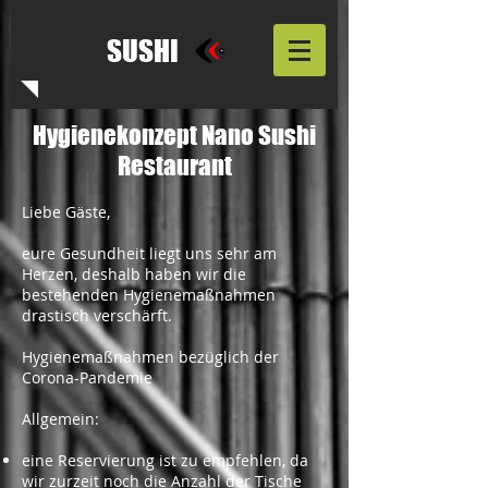
NANO
SUSHI
Hygienekonzept Nano Sushi
Restaurant
Liebe Gäste,
eure Gesundheit liegt uns sehr am
Herzen, deshalb haben wir die
bestehenden Hygienemaßnahmen
drastisch verschärft.
Hygienemaßnahmen bezüglich der
Corona-Pandemie
Allgemein:
eine Reservierung ist zu empfehlen, da
wir zurzeit noch die Anzahl der Tische