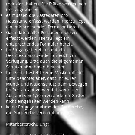
reduziert haben. Die Plätze werden von
uns zugewiesen.
es müssen die Gästedaten pro
Hausstand erfasst werden. Hierzu liegt
ein entsprechendes Formular bereit.
Gästedaten aller Personen müssen
erfasst werden. Hierzu liegt ein
entsprechendes Formular bereit.
im Eingangsbereich steht ein
Desinfektionsspender für euch zur
Verfügung. Bitte auch die allgemeinen
Schutzmaßnahmen beachten.
für Gäste besteht keine Maskenpflicht.
Bitte beachtet aber, dass ihr euren
Mund- und Nasenschutz beim Bewegen
im Restaurant verwendet, wenn der
Abstand von 1,50 m zu anderen Gästen
nicht eingehalten werden kann.
keine Entgegennahme der Garderobe,
die Garderobe verbleibt am Platz.
Mitarbeiterschulung: