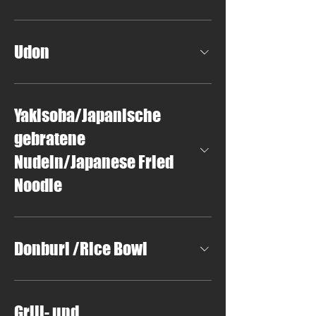
Udon
Yakisoba/Japanische
gebratene
Nudeln/Japanese Fried
Noodle
Donburi /Rice Bowl
Grill- und