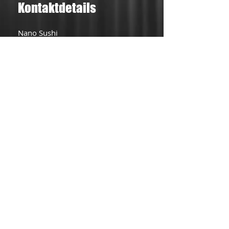
Kontaktdetails
Nano Sushi
Bürgerplatz 10
85748 Garching b. München
Tel.:
089 3266 9812
Email: nano.sushibar@gmail.com
Make a Reservation
Zahlungsmöglichkeit
Bar oder Karte
Cash or credit card
Kartenzahlung erst ab 10€
möglich.
Credit card payments are only
possible for orders more than 10€