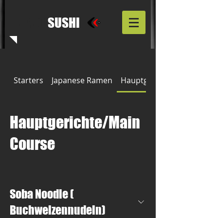
NANO
SUSHI
Starters
Japanese Ramen
Hauptgerichte/Main Cour
Hauptgerichte/Main
Course
Soba Noodle (
Buchweizennudeln)